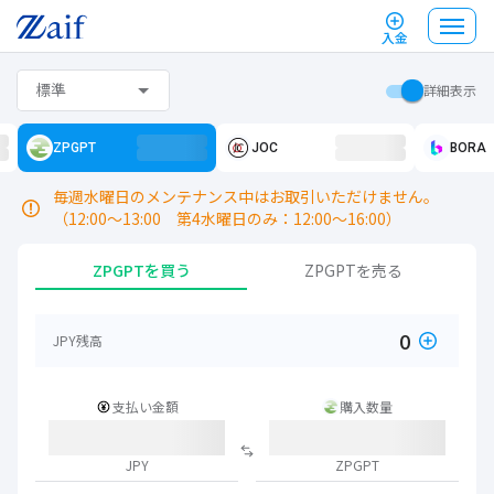
入金
標準
詳細表示
ZPGPT
JOC
BORA
毎週水曜日のメンテナンス中はお取引いただけません。
（12:00〜13:00 第4水曜日のみ：12:00〜16:00）
ZPGPTを買う
ZPGPTを売る
0
JPY残高
支払い金額
購入数量
JPY
ZPGPT