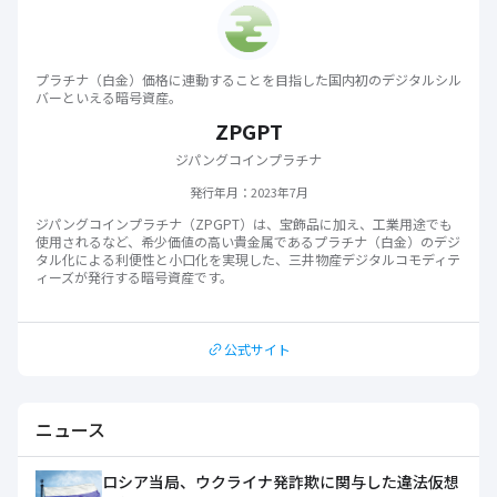
プラチナ（白金）価格に連動することを目指した国内初のデジタルシル
バーといえる暗号資産。
ZPGPT
ジパングコインプラチナ
発行年月
：
2023年7月
ジパングコインプラチナ（ZPGPT）は、宝飾品に加え、工業用途でも
使用されるなど、希少価値の高い貴金属であるプラチナ（白金）のデジ
タル化による利便性と小口化を実現した、三井物産デジタルコモディテ
ィーズが発行する暗号資産です。
公式サイト
ニュース
ロシア当局、ウクライナ発詐欺に関与した違法仮想