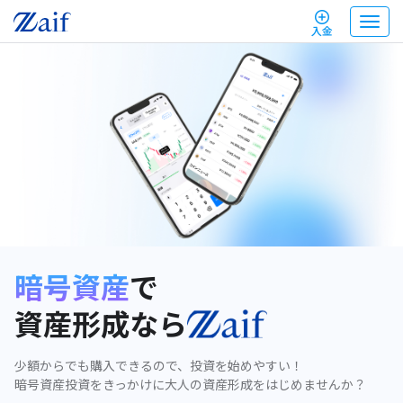
T
入金
o
g
g
l
e
n
a
v
i
g
a
t
i
o
n
暗号資産
で
資産形成なら
少額からでも購入できるので、投資を始めやすい！
暗号資産投資をきっかけに大人の資産形成をはじめませんか？