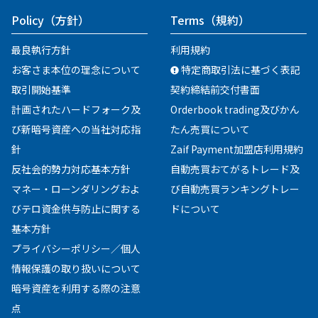
Policy
（方針）
Terms
（規約）
最良執行方針
利用規約
お客さま本位の理念について
特定商取引法に基づく表記
取引開始基準
契約締結前交付書面
計画されたハードフォーク及
Orderbook trading及びかん
び新暗号資産への当社対応指
たん売買について
針
Zaif Payment加盟店利用規約
反社会的勢力対応基本方針
自動売買おてがるトレード及
マネー・ローンダリングおよ
び自動売買ランキングトレー
びテロ資金供与防止に関する
ドについて
基本方針
プライバシーポリシー／個人
情報保護の取り扱いについて
暗号資産を利用する際の注意
点