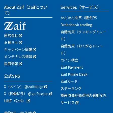
About Zaif
（Zaifについ
Services
（サービス）
て）
かんたん売買（販売所）
Orderbook trading
自動売買（ランキングトレー
運営会社
ド）
お知らせ
自動売買（おてがるトレー
キャンペーン情報
ド）
メンテナンス情報
コイン積立
採用情報
Zaif Payment
Zaif Prime Desk
公式SNS
Zaifカード
X（メイン） @zaifdotjp
ステーキング
X（稼働状況） @zaifstatus
期末時価評価課税の適用除外
LINE（公式）
サービス
金融庁・加入協会