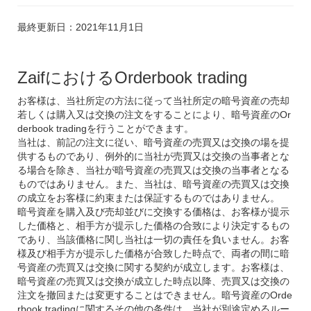
最終更新日：2021年11月1日
ZaifにおけるOrderbook trading
お客様は、当社所定の方法に従って当社所定の暗号資産の売却
若しくは購入又は交換の注文をすることにより、暗号資産のOr
derbook tradingを行うことができます。
当社は、前記の注文に従い、暗号資産の売買又は交換の場を提
供するものであり、例外的に当社が売買又は交換の当事者とな
る場合を除き、当社が暗号資産の売買又は交換の当事者となる
ものではありません。また、当社は、暗号資産の売買又は交換
の成立をお客様に約束または保証するものではありません。
暗号資産を購入及び売却並びに交換する価格は、お客様が提示
した価格と、相手方が提示した価格の合致により決定するもの
であり、当該価格に関し当社は一切の責任を負いません。お客
様及び相手方が提示した価格が合致した時点で、両者の間に暗
号資産の売買又は交換に関する契約が成立します。お客様は、
暗号資産の売買又は交換が成立した時点以降、売買又は交換の
注文を撤回または変更することはできません。暗号資産のOrde
rbook tradingに関するその他の条件は、当社が別途定めるルー