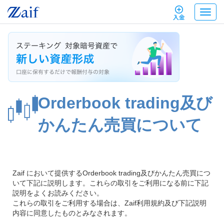
T
入金
o
g
g
l
e
n
a
v
Orderbook trading及び
i
g
かんたん売買について
a
t
i
o
n
Zaif において提供するOrderbook trading及びかんたん売買につ
いて下記に説明します。これらの取引をご利用になる前に下記
説明をよくお読みください。
これらの取引をご利用する場合は、Zaif利用規約及び下記説明
内容に同意したものとみなされます。