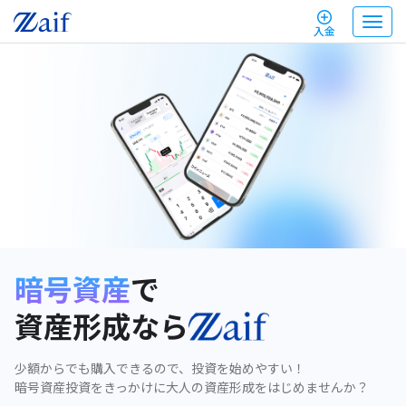
T
入金
o
g
g
l
e
n
a
v
i
g
a
t
i
o
n
暗号資産
で
資産形成なら
少額からでも購入できるので、投資を始めやすい！
暗号資産投資をきっかけに大人の資産形成をはじめませんか？