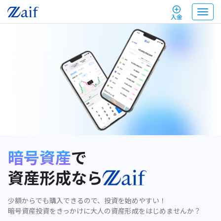
T
入金
o
g
g
l
e
n
a
v
i
g
a
t
i
o
n
暗号資産
で
資産形成なら
少額からでも購入できるので、投資を始めやすい！
暗号資産投資をきっかけに大人の資産形成をはじめませんか？