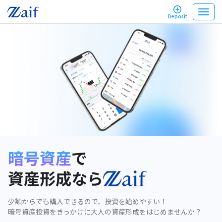
T
Deposit
o
g
g
l
e
n
a
v
i
g
a
t
i
o
n
暗号資産
で
資産形成なら
少額からでも購入できるので、投資を始めやすい！
暗号資産投資をきっかけに大人の資産形成をはじめませんか？