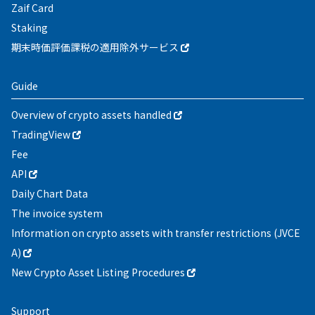
Zaif Card
Staking
期末時価評価課税の適用除外サービス
Guide
Overview of crypto assets handled
TradingView
Fee
API
Daily Chart Data
The invoice system
Information on crypto assets with transfer restrictions (JVCE
A)
New Crypto Asset Listing Procedures
Support