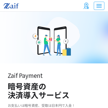
T
入金
o
g
g
l
e
n
a
v
i
g
a
t
i
o
n
Zaif Payment
暗号資産の
決済導入サービス
お支払いは暗号資産、受取は日本円で入金！